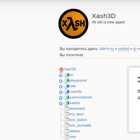
Xash3D
All old is new again
Вы находитесь здесь:
start
»
ru
»
xashxt
»
ru
Вы посетили:
Xash3D
en
playground
wiki
В
xash3d
д
xashcookbook
xashxt
downloads
env_laser
func_button
func_pushable
sidebar
start