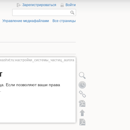
Зарегистрироваться
Войти
Управление медиафайлами
Все страницы
:xashxt:ru:настройки_системы_частиц_aurora
т
ца. Если позволяют ваши права
.