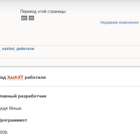
Перевод этой страницы:
en
ru
Недавние изменения
_xashxt_работали
Над
XashXT
работали
Главный разработчик
Дядя Миша
Программист
00b