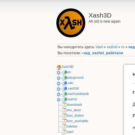
Xash3D
All old is new again
Вы находитесь здесь:
start
»
xashxt
»
ru
»
над
Вы посетили:
над_xashxt_работали
•
Xash3D
en
playground
wiki
xash3d
xashcookbook
xashxt
downloads
env_laser
func_button
func_pushable
sidebar
n
start