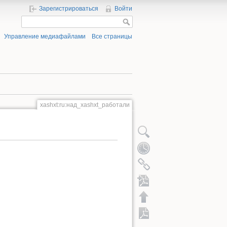
Зарегистрироваться
Войти
Управление медиафайлами
Все страницы
xashxt:ru:над_xashxt_работали