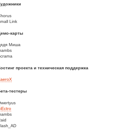
Художники
horus
mall Link
Демо-карты
Дядя Миша
hambs
Scrama
остинг проекта и техническая поддержка
aeroX
Бета-тестеры
wertyus
iEctro
hambs
aid
lash_AD