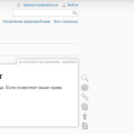
Зарегистрироваться
Войти
Управление медиафайлами
Все страницы
ru:xash3d:ru:устранение_проблем
т
ца. Если позволяют ваши права
.