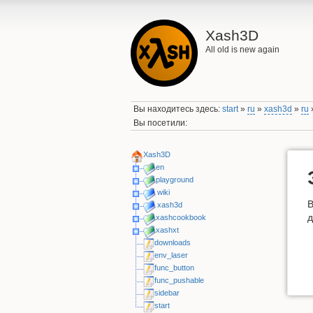
Xash3D
All old is new again
Вы находитесь здесь:
start
»
ru
»
xash3d
»
ru
Вы посетили:
Xash3D
en
playground
wiki
В
xash3d
д
xashcookbook
xashxt
downloads
env_laser
func_button
func_pushable
sidebar
start