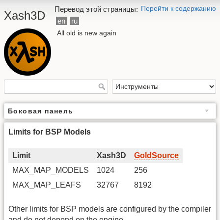
Перейти к содержанию
Перевод этой страницы:
Xash3D
en
ru
All old is new again
Боковая панель
Limits for BSP Models
Limit
Xash3D
GoldSource
MAX_MAP_MODELS
1024
256
MAX_MAP_LEAFS
32767
8192
Other limits for BSP models are configured by the compiler
and do not depend on the engine.