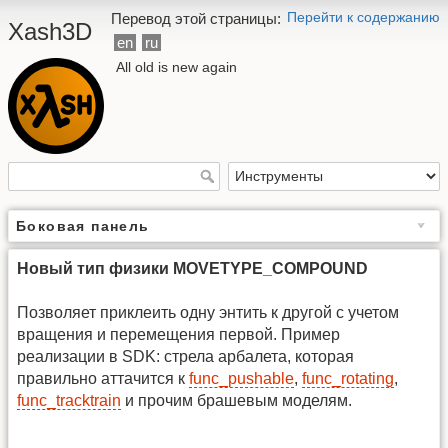
Перейти к содержанию
Перевод этой страницы:
Xash3D
en
ru
All old is new again
Боковая панель
Новый тип физики MOVETYPE_COMPOUND
Позволяет приклеить одну энтить к другой с учетом
вращения и перемещения первой. Пример
реализации в SDK: стрела арбалета, которая
правильно аттачится к
func_pushable
,
func_rotating
,
func_tracktrain
и прочим брашевым моделям.