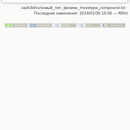
xash3d/ru/новый_тип_физики_movetype_compound.txt
·
Последние изменения: 2014/01/30 15:06 —
f00nt