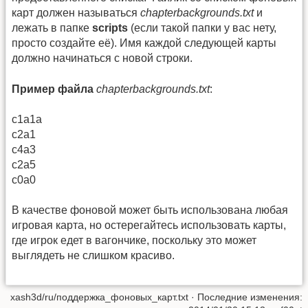
карт должен называться
chapterbackgrounds.txt
и
лежать в папке
scripts
(если такой папки у вас нету,
просто создайте её). Имя каждой следующей карты
должно начинаться с новой строки.
Пример файла
chapterbackgrounds.txt
:
c1a1a
c2a1
c4a3
c2a5
c0a0
В качестве фоновой может быть использована любая
игровая карта, но остерегайтесь использовать карты,
где игрок едет в вагончике, поскольку это может
выглядеть не слишком красиво.
xash3d/ru/поддержка_фоновых_карт.txt
· Последние изменения: